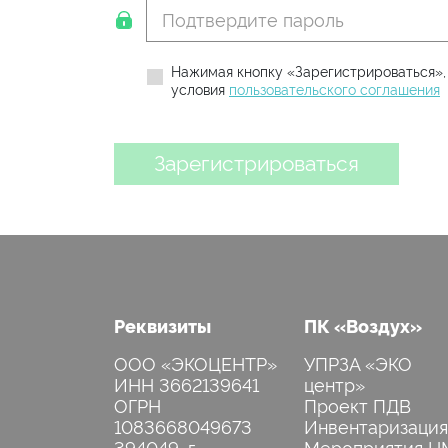
Нажимая кнопку «Зарегистрироваться»,
условия
пользовательского соглашения
Зарегистрироваться
Реквизиты
ПК «Воздух»
ООО «ЭКОЦЕНТР»
УПРЗА «ЭКО
ИНН 3662139641
центр»
ОГРН
Проект ПДВ
1083668049673
Инвентаризация
394049, г.
Мероприятия Н