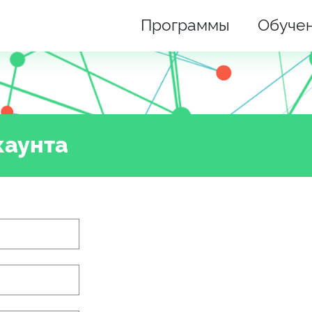
Программы
Обуче
каунта